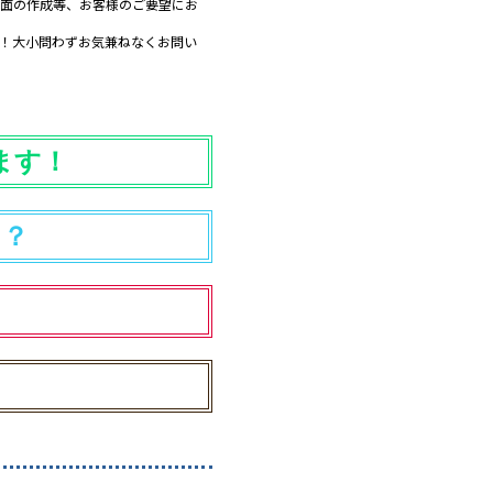
面の作成等、お客様のご要望にお
！大小問わずお気兼ねなくお問い
ます！
！？
！