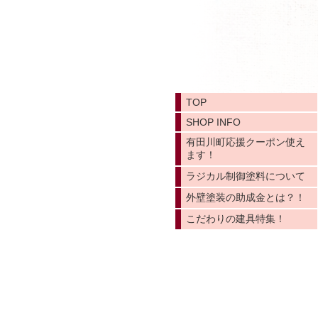
TOP
SHOP INFO
有田川町応援クーポン使え
ます！
ラジカル制御塗料について
外壁塗装の助成金とは？！
こだわりの建具特集！