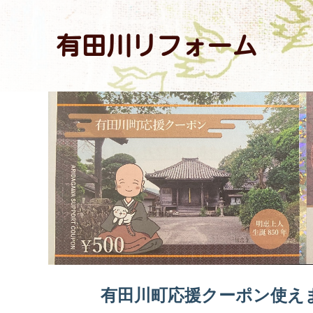
有田川リフォーム
有田川町応援クーポン使え