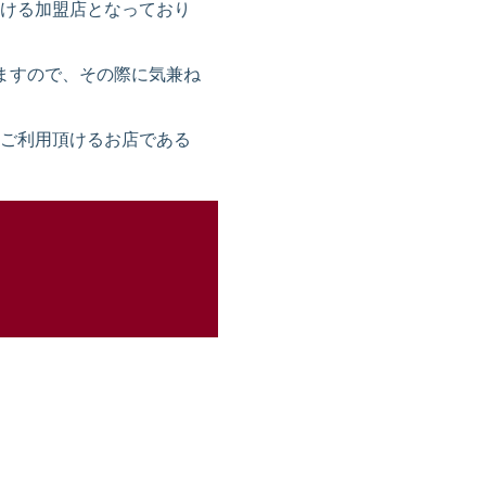
ける加盟店となっており
ますので、その際に気兼ね
ご利用頂けるお店である